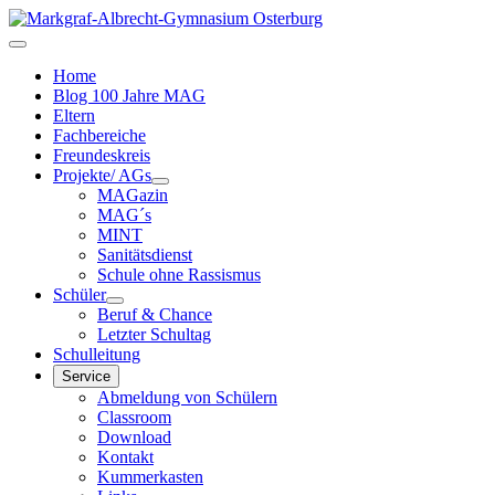
Home
Blog 100 Jahre MAG
Eltern
Fachbereiche
Freundeskreis
Projekte/ AGs
MAGazin
MAG´s
MINT
Sanitätsdienst
Schule ohne Rassismus
Schüler
Beruf & Chance
Letzter Schultag
Schulleitung
Service
Abmeldung von Schülern
Classroom
Download
Kontakt
Kummerkasten