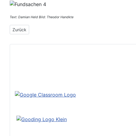
Text: Damian Held Bild: Theodor Handkte
Vorheriger Beitrag: Das geht auch: Studieren in New York und
Zurück