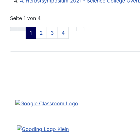
4. Herbstsymposium 2021 - Science College Over
Seite 1 von 4
1
2
3
4