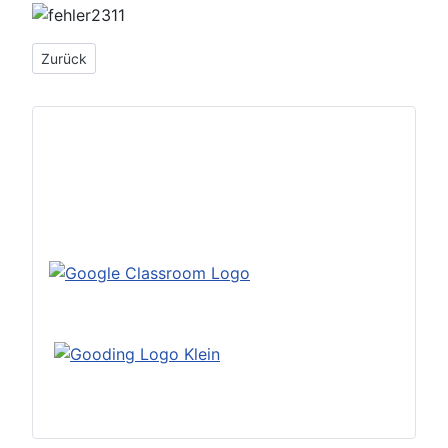
Vorheriger Beitrag: Google Classroom: Videoanleitungen
Zurück