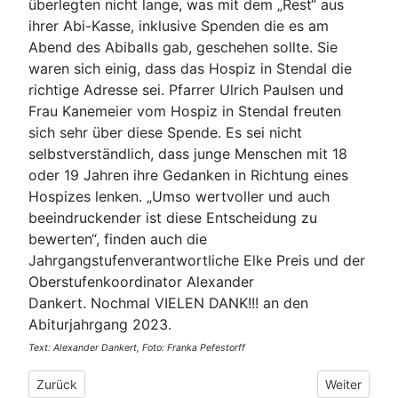
überlegten nicht lange, was mit dem „Rest“ aus
ihrer Abi-Kasse, inklusive Spenden die es am
Abend des Abiballs gab, geschehen sollte. Sie
waren sich einig, dass das Hospiz in Stendal die
richtige Adresse sei. Pfarrer Ulrich Paulsen und
Frau Kanemeier vom Hospiz in Stendal freuten
sich sehr über diese Spende. Es sei nicht
selbstverständlich, dass junge Menschen mit 18
oder 19 Jahren ihre Gedanken in Richtung eines
Hospizes lenken. „Umso wertvoller und auch
beeindruckender ist diese Entscheidung zu
bewerten“, finden auch die
Jahrgangstufenverantwortliche Elke Preis und der
Oberstufenkoordinator Alexander
Dankert. Nochmal VIELEN DANK!!! an den
Abiturjahrgang 2023.
Text: Alexander Dankert, Foto: Franka Pefestorff
Vorheriger Beitrag: Letzter Schultag 2024
Nächster Bei
Zurück
Weiter