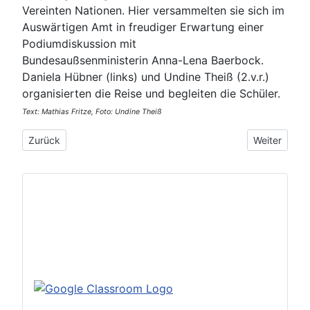
Vereinten Nationen. Hier versammelten sie sich im
Auswärtigen Amt in freudiger Erwartung einer
Podiumdiskussion mit
Bundesaußsenministerin Anna-Lena Baerbock.
Daniela Hübner (links) und Undine Theiß (2.v.r.)
organisierten die Reise und begleiten die Schüler.
Text: Mathias Fritze, Foto: Undine Theiß
Vorheriger Beitrag: Was essen wir morgen?
Nächster Bei
Zurück
Weiter