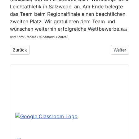
Leichtathletik in Salzwedel an. Am Ende belegte
das Team beim Regionalfinale einen beachtlichen
zweiten Platz. Wir gratulieren dem Team und
wünschen weiterhin erfolgreiche Wettbewerbe.
Text
und Foto: Renate Heinemann-Bollfraß
Vorheriger Beitrag: Sportabzeichen: MAG ganz vorn dabei!
Nächster Bei
Zurück
Weiter